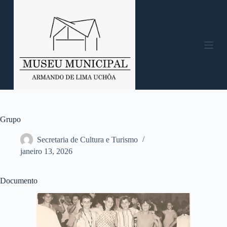
P
u
l
a
r
p
a
r
a
o
c
o
n
Grupo
t
e
Secretaria de Cultura e Turismo
ú
janeiro 13, 2026
d
o
Documento