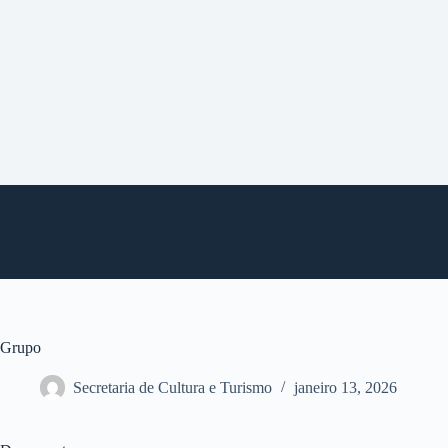
P
u
l
a
r
p
a
r
a
o
c
o
n
t
e
ú
d
o
Grupo
Secretaria de Cultura e Turismo
janeiro 13, 2026