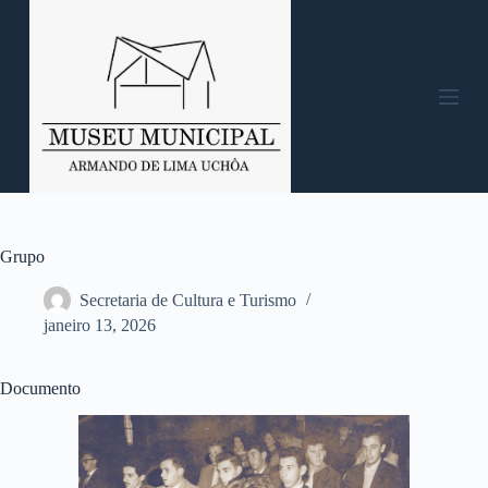
P
u
l
a
r
p
a
r
a
o
c
o
n
Grupo
t
e
Secretaria de Cultura e Turismo
ú
janeiro 13, 2026
d
o
Documento