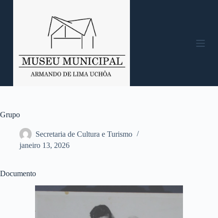
P
u
l
a
r
p
a
r
a
o
c
o
n
Grupo
t
e
Secretaria de Cultura e Turismo
ú
janeiro 13, 2026
d
o
Documento