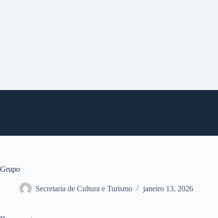
P
u
l
a
r
p
a
r
a
o
c
o
n
t
e
ú
d
o
Grupo
Secretaria de Cultura e Turismo
janeiro 13, 2026