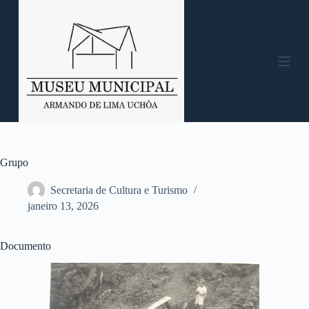
P
u
l
a
r
p
a
r
a
o
c
o
n
Grupo
t
e
Secretaria de Cultura e Turismo
ú
janeiro 13, 2026
d
o
Documento