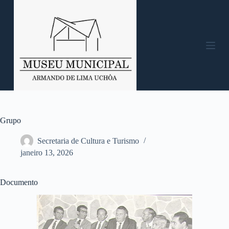
P
u
l
a
r
p
a
r
a
o
c
o
n
Grupo
t
e
Secretaria de Cultura e Turismo
ú
janeiro 13, 2026
d
o
Documento