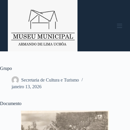
P
u
l
a
r
p
a
r
a
o
c
o
n
Grupo
t
e
Secretaria de Cultura e Turismo
ú
janeiro 13, 2026
d
o
Documento