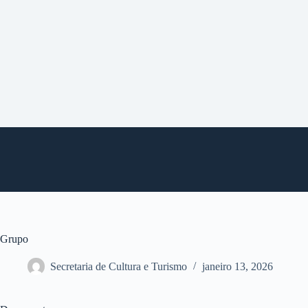
P
u
l
a
r
p
a
r
a
o
c
o
n
t
e
ú
d
o
Grupo
Secretaria de Cultura e Turismo
janeiro 13, 2026