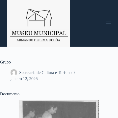
P
u
l
a
r
p
a
r
a
o
c
o
n
Grupo
t
e
Secretaria de Cultura e Turismo
ú
janeiro 12, 2026
d
o
Documento