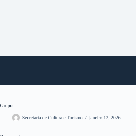
P
u
l
a
r
p
a
r
a
o
c
o
n
t
e
ú
d
o
Grupo
Secretaria de Cultura e Turismo
janeiro 12, 2026