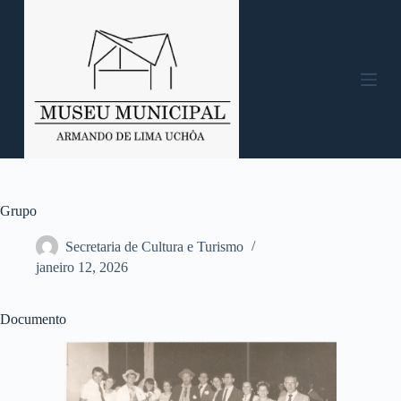
P
u
l
a
r
p
a
r
a
o
c
o
n
Grupo
t
e
Secretaria de Cultura e Turismo
ú
janeiro 12, 2026
d
o
Documento