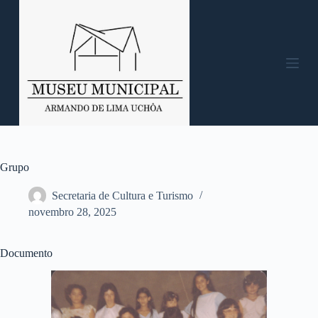
P
u
l
a
r
p
a
r
a
o
c
o
n
Grupo
t
e
Secretaria de Cultura e Turismo
ú
novembro 28, 2025
d
o
Documento