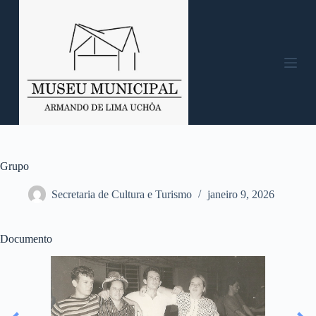
P
u
l
a
r
p
a
r
a
o
c
o
n
Grupo
t
e
Secretaria de Cultura e Turismo
janeiro 9, 2026
ú
d
o
Documento