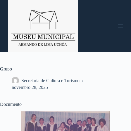
P
u
l
a
r
p
a
r
a
o
c
o
n
Grupo
t
e
Secretaria de Cultura e Turismo
ú
novembro 28, 2025
d
o
Documento