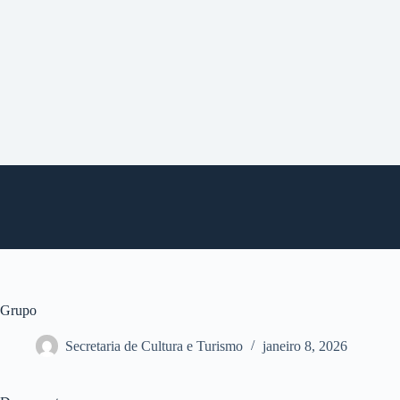
P
u
l
a
r
p
a
r
a
o
c
o
n
t
e
ú
d
o
Grupo
Secretaria de Cultura e Turismo
janeiro 8, 2026