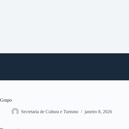
P
u
l
a
r
p
a
r
a
o
c
o
n
t
e
ú
d
o
Grupo
Secretaria de Cultura e Turismo
janeiro 8, 2026