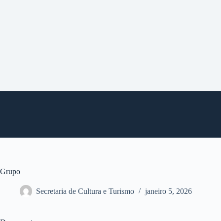
P
u
l
a
r
p
a
r
a
o
c
o
n
t
e
ú
d
o
Grupo
Secretaria de Cultura e Turismo
janeiro 5, 2026