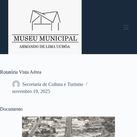
P
u
l
a
r
p
a
r
a
o
c
o
n
Rotatória Vista Aérea
t
e
Secretaria de Cultura e Turismo
ú
novembro 19, 2025
d
o
Documento