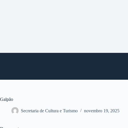
P
u
l
a
r
p
a
r
a
o
c
o
n
t
e
ú
d
o
Galpão
Secretaria de Cultura e Turismo
novembro 19, 2025