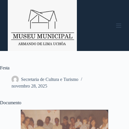
P
u
l
a
r
p
a
r
a
o
c
o
n
Festa
t
e
Secretaria de Cultura e Turismo
ú
novembro 28, 2025
d
o
Documento