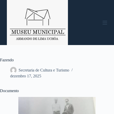
P
u
l
a
r
p
a
r
a
o
c
o
n
Fazendo
t
e
Secretaria de Cultura e Turismo
ú
dezembro 17, 2025
d
o
Documento