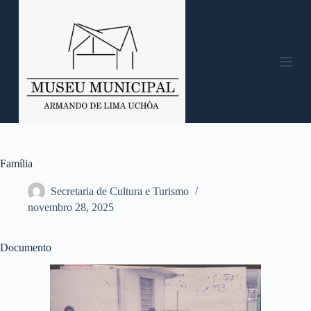
P
u
l
a
r
p
a
r
a
o
c
o
n
Família
t
e
Secretaria de Cultura e Turismo
ú
novembro 28, 2025
d
o
Documento