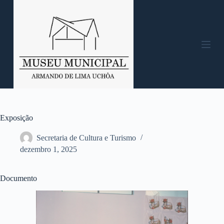
P
u
l
a
r
p
a
r
a
o
c
o
n
Exposição
t
e
Secretaria de Cultura e Turismo
ú
dezembro 1, 2025
d
o
Documento