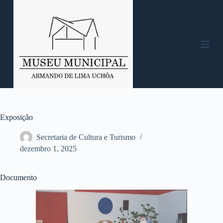
P
u
l
a
r
p
a
r
a
o
c
o
n
Exposição
t
e
Secretaria de Cultura e Turismo
ú
dezembro 1, 2025
d
o
Documento