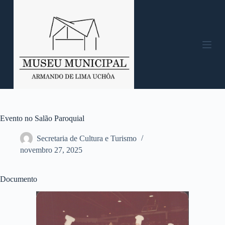
P
u
l
a
r
p
a
r
a
o
c
o
n
Evento no Salão Paroquial
t
e
Secretaria de Cultura e Turismo
ú
novembro 27, 2025
d
o
Documento