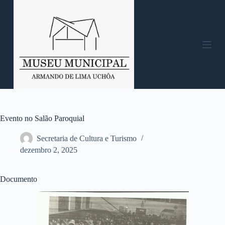
P
u
l
a
r
p
a
r
a
o
c
o
n
Evento no Salão Paroquial
t
e
Secretaria de Cultura e Turismo
ú
dezembro 2, 2025
d
o
Documento