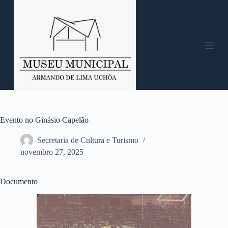
P
u
l
a
r
p
a
r
a
o
c
o
n
Evento no Ginásio Capelão
t
e
Secretaria de Cultura e Turismo
ú
novembro 27, 2025
d
o
Documento