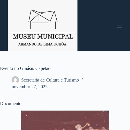
P
u
l
a
r
p
a
r
a
o
c
o
n
Evento no Ginásio Capelão
t
e
Secretaria de Cultura e Turismo
ú
novembro 27, 2025
d
o
Documento