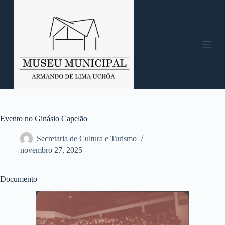
P
u
l
a
r
p
a
r
a
o
c
o
n
Evento no Ginásio Capelão
t
e
Secretaria de Cultura e Turismo
ú
novembro 27, 2025
d
o
Documento