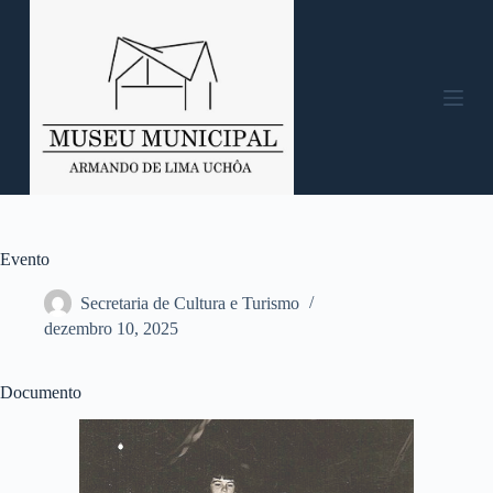
P
u
l
a
r
p
a
r
a
o
c
o
n
Evento
t
e
Secretaria de Cultura e Turismo
ú
dezembro 10, 2025
d
o
Documento