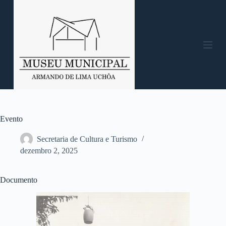
P
u
l
a
r
p
a
r
a
o
c
o
n
Evento
t
e
Secretaria de Cultura e Turismo
ú
dezembro 2, 2025
d
o
Documento