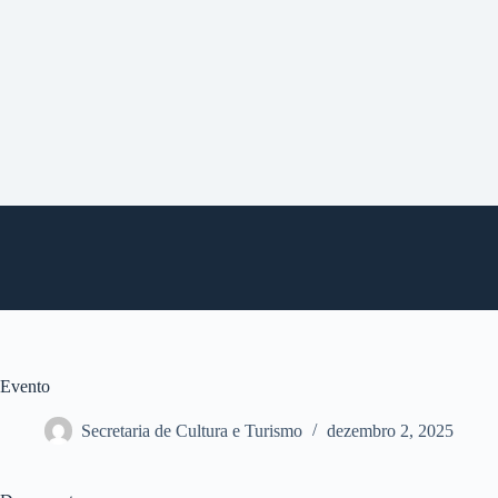
P
u
l
a
r
p
a
r
a
o
c
o
n
t
e
ú
d
o
Evento
Secretaria de Cultura e Turismo
dezembro 2, 2025