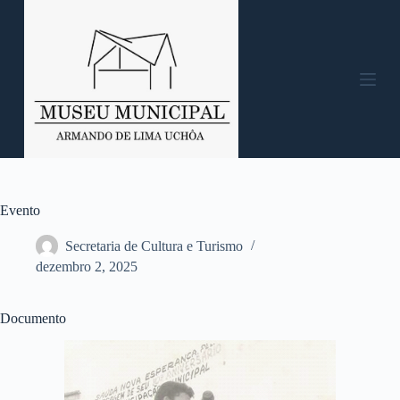
P
u
l
a
r
p
a
r
a
o
c
o
n
Evento
t
e
Secretaria de Cultura e Turismo
ú
dezembro 2, 2025
d
o
Documento