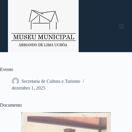
P
u
l
a
r
p
a
r
a
o
c
o
n
Evento
t
e
Secretaria de Cultura e Turismo
ú
dezembro 1, 2025
d
o
Documento