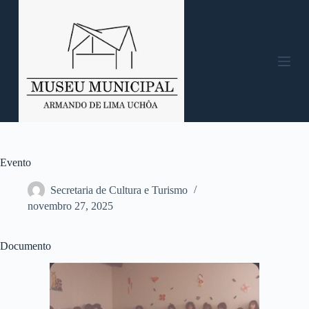
P
u
l
a
r
p
a
r
a
o
c
o
n
Evento
t
e
Secretaria de Cultura e Turismo
ú
novembro 27, 2025
d
o
Documento