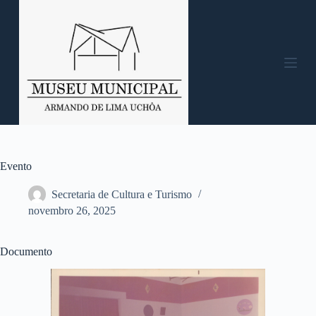
P
u
l
a
r
p
a
r
a
o
c
o
n
Evento
t
e
Secretaria de Cultura e Turismo
ú
novembro 26, 2025
d
o
Documento