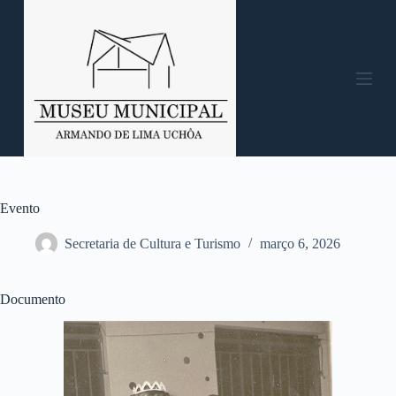
P
u
l
a
r
p
a
r
a
o
c
o
n
Evento
t
e
Secretaria de Cultura e Turismo
março 6, 2026
ú
d
o
Documento