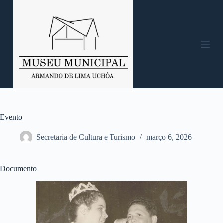
P
u
l
a
r
p
a
r
a
o
c
o
n
Evento
t
e
Secretaria de Cultura e Turismo
março 6, 2026
ú
d
o
Documento