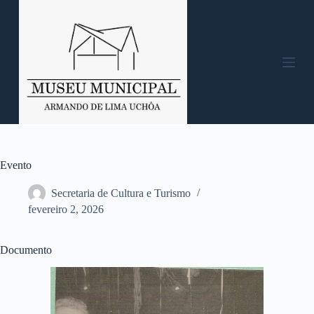
P
u
l
a
r
p
a
r
a
o
c
o
n
Evento
t
e
Secretaria de Cultura e Turismo
ú
fevereiro 2, 2026
d
o
Documento