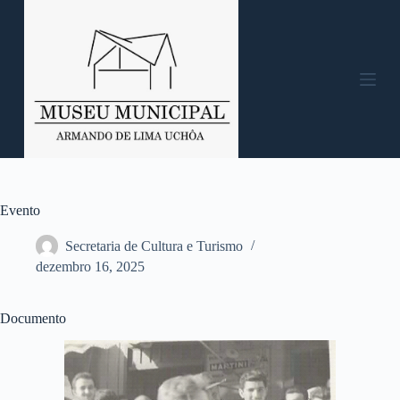
P
u
l
a
r
p
a
r
a
o
c
o
n
Evento
t
e
Secretaria de Cultura e Turismo
ú
dezembro 16, 2025
d
o
Documento