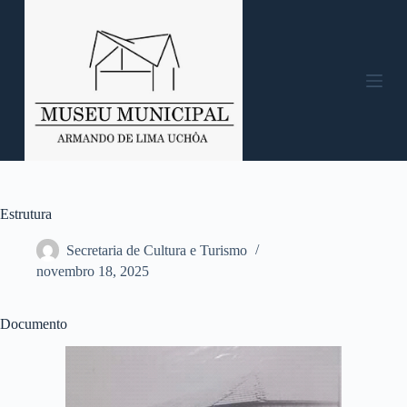
P
u
l
a
r
p
a
r
a
o
c
o
n
Estrutura
t
e
Secretaria de Cultura e Turismo
ú
novembro 18, 2025
d
o
Documento