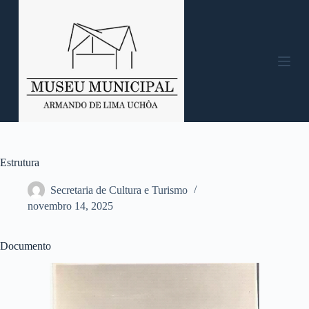
P
u
l
a
r
p
a
r
a
o
c
o
n
Estrutura
t
e
Secretaria de Cultura e Turismo
ú
novembro 14, 2025
d
o
Documento