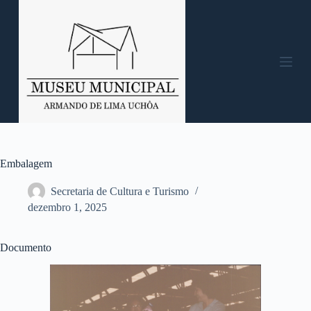
P
u
l
a
r
p
a
r
a
o
c
o
n
Embalagem
t
e
Secretaria de Cultura e Turismo
ú
dezembro 1, 2025
d
o
Documento