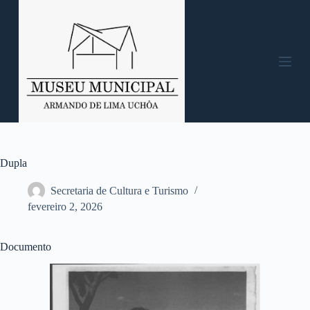
P
u
l
a
r
p
a
r
a
o
c
o
n
Dupla
t
e
Secretaria de Cultura e Turismo
ú
fevereiro 2, 2026
d
o
Documento