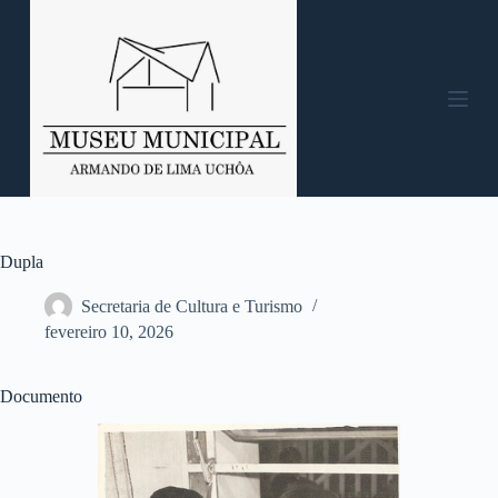
P
u
l
a
r
p
a
r
a
o
c
o
n
Dupla
t
e
Secretaria de Cultura e Turismo
ú
fevereiro 10, 2026
d
o
Documento