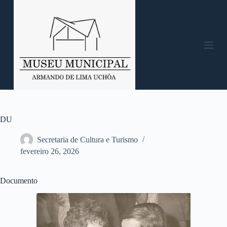
P
u
l
a
r
p
a
r
a
o
c
o
n
DU
t
e
Secretaria de Cultura e Turismo
ú
fevereiro 26, 2026
d
o
Documento