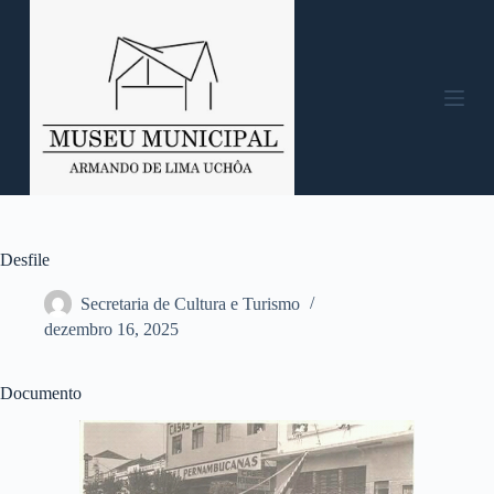
P
u
l
a
r
p
a
r
a
o
c
o
n
Desfile
t
e
Secretaria de Cultura e Turismo
ú
dezembro 16, 2025
d
o
Documento