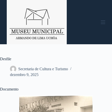
P
u
l
a
r
p
a
r
a
o
c
o
n
Desfile
t
e
Secretaria de Cultura e Turismo
ú
dezembro 9, 2025
d
o
Documento