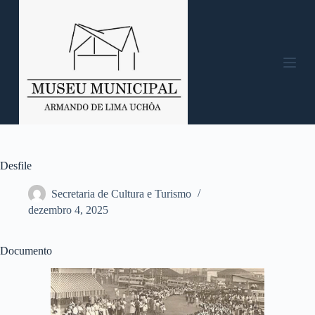
P
u
l
a
r
p
a
r
a
o
c
o
n
Desfile
t
e
Secretaria de Cultura e Turismo
ú
dezembro 4, 2025
d
o
Documento